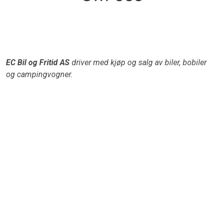
EC Bil og Fritid AS
driver med kjøp og salg av biler, bobiler
og campingvogner.
For oss handler dette om mer enn bare kjøretøy – det
handler om deg som kunde, tillit og gode opplevelser. Vi
ønsker at hver handel skal oppleves som trygg,
oversiktlig og enkel for deg som kunde.
Hos oss står ærlige og ryddige handler i sentrum. Vi vet
at kjøp og salg av kjøretøy er en stor beslutning, og
derfor gjør vi vårt ytterste for å skape trygghet gjennom
hele prosessen. Våre kunder skal alltid føle seg godt
ivaretatt gjennom hele prosessen, men også i etterkant.
Vi gir det lille ekstra for hver kunde og stiller alltid opp